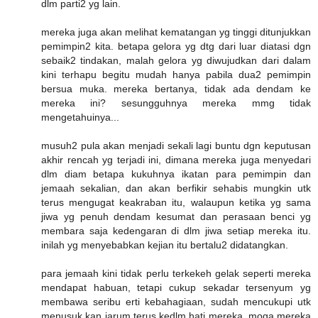
dlm parti2 yg lain.
mereka juga akan melihat kematangan yg tinggi ditunjukkan
pemimpin2 kita. betapa gelora yg dtg dari luar diatasi dgn
sebaik2 tindakan, malah gelora yg diwujudkan dari dalam
kini terhapu begitu mudah hanya pabila dua2 pemimpin
bersua muka. mereka bertanya, tidak ada dendam ke
mereka ini? sesungguhnya mereka mmg tidak
mengetahuinya...
musuh2 pula akan menjadi sekali lagi buntu dgn keputusan
akhir rencah yg terjadi ini, dimana mereka juga menyedari
dlm diam betapa kukuhnya ikatan para pemimpin dan
jemaah sekalian, dan akan berfikir sehabis mungkin utk
terus mengugat keakraban itu, walaupun ketika yg sama
jiwa yg penuh dendam kesumat dan perasaan benci yg
membara saja kedengaran di dlm jiwa setiap mereka itu.
inilah yg menyebabkan kejian itu bertalu2 didatangkan.
para jemaah kini tidak perlu terkekeh gelak seperti mereka
mendapat habuan, tetapi cukup sekadar tersenyum yg
membawa seribu erti kebahagiaan, sudah mencukupi utk
menusuk kan jarum terus kedlm hati mereka, moga mereka