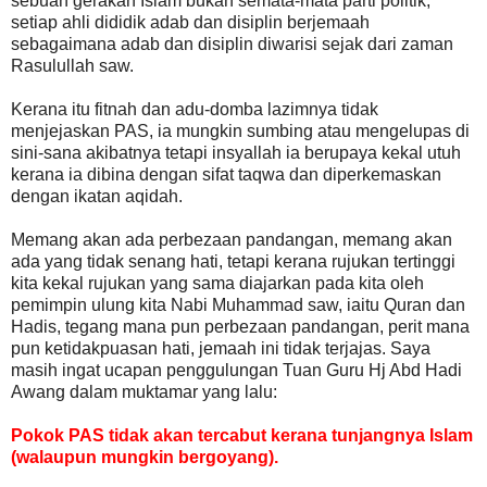
sebuah gerakan Islam bukan semata-mata parti politik,
setiap ahli dididik adab dan disiplin berjemaah
sebagaimana adab dan disiplin diwarisi sejak dari zaman
Rasulullah saw.
Kerana itu fitnah dan adu-domba lazimnya tidak
menjejaskan PAS, ia mungkin sumbing atau mengelupas di
sini-sana akibatnya tetapi insyallah ia berupaya kekal utuh
kerana ia dibina dengan sifat taqwa dan diperkemaskan
dengan ikatan aqidah.
Memang akan ada perbezaan pandangan, memang akan
ada yang tidak senang hati, tetapi kerana rujukan tertinggi
kita kekal rujukan yang sama diajarkan pada kita oleh
pemimpin ulung kita Nabi Muhammad saw, iaitu Quran dan
Hadis, tegang mana pun perbezaan pandangan, perit mana
pun ketidakpuasan hati, jemaah ini tidak terjajas. Saya
masih ingat ucapan penggulungan Tuan Guru Hj Abd Hadi
Awang dalam muktamar yang lalu:
Pokok PAS tidak akan tercabut kerana tunjangnya Islam
(walaupun mungkin bergoyang).