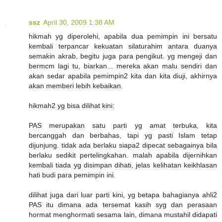
ssz
April 30, 2009 1:38 AM
hikmah yg diperolehi, apabila dua pemimpin ini bersatu
kembali terpancar kekuatan silaturahim antara duanya
semakin akrab, begitu juga para pengikut. yg mengeji dan
bermcm lagi tu, biarkan... mereka akan malu sendiri dan
akan sedar apabila pemimpin2 kita dan kita diuji, akhirnya
akan memberi lebih kebaikan.
hikmah2 yg bisa dilihat kini:
PAS merupakan satu parti yg amat terbuka, kita
bercanggah dan berbahas, tapi yg pasti Islam tetap
dijunjung. tidak ada berlaku siapa2 dipecat sebagainya bila
berlaku sedikit pertelingkahan. malah apabila dijernihkan
kembali tiada yg disimpan dihati, jelas kelihatan keikhlasan
hati budi para pemimpin ini.
dilihat juga dari luar parti kini, yg betapa bahagianya ahli2
PAS itu dimana ada tersemat kasih syg dan perasaan
hormat menghormati sesama lain, dimana mustahil didapati